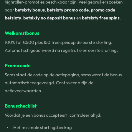
highroller-promoties beschikbaar zijn. Veel gebruikers zoeken
naar
betsixty bonus
,
betsixty promo code
,
promo code
betsixty
,
betsixty no deposit bonus
en
betsixty free spins
.
Welkomstbonus
100% tot €500 plus 150 free spins op de eerste storting.
Automatisch geactiveerd na registratie en eerste storting.
Promo code
Soms staat de code op de actiepagina, soms wordt de bonus
automatisch toegevoegd. Controleer altijd de
actievoorwaarden.
Bonuschecklist
Voordat je een bonus accepteert, controleer altijd:
Het minimale stortingsbedrag