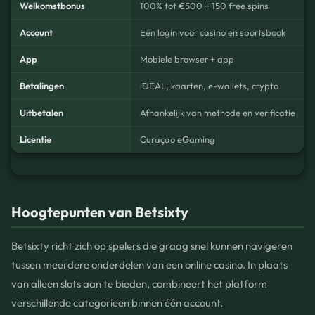
Welkomstbonus
100% tot €500 + 150 free spins
Casino, live casino en sport
Account
Eén login voor casino en sportsbook
Betaalmethoden en uitbetalen
App
Mobiele browser + app
App en mobiel spelen
Betalingen
Is Betsixty betrouwbaar?
iDEAL, kaarten, e-wallets, crypto
Legaal in Nederland?
Uitbetalen
Afhankelijk van methode en verificatie
Veelgestelde vragen
Licentie
Curaçao eGaming
Hoogtepunten van Betsixty
Betsixty richt zich op spelers die graag snel kunnen navigeren
tussen meerdere onderdelen van een online casino. In plaats
van alleen slots aan te bieden, combineert het platform
verschillende categorieën binnen één account.