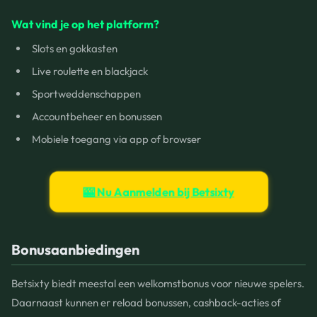
Wat vind je op het platform?
Slots en gokkasten
Live roulette en blackjack
Sportweddenschappen
Accountbeheer en bonussen
Mobiele toegang via app of browser
🎰 Nu Aanmelden bij Betsixty
Bonusaanbiedingen
Betsixty biedt meestal een welkomstbonus voor nieuwe spelers.
Daarnaast kunnen er reload bonussen, cashback-acties of