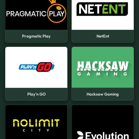
Pragmatic Play
NetEnt
Play'n GO
Hacksaw Gaming