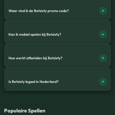
+
Waar vind ik de Betsixty promo code?
Dat verschilt per promotie. Soms staat de code op de
actiepagina, soms wordt de bonus automatisch toegevoegd
+
Kan ik mobiel spelen bij Betsixty?
na registratie.
Ja, Betsixty ondersteunt mobiel spelen via browser en via
een app beschikbaar voor Android en iOS.
+
Hoe werkt uitbetalen bij Betsixty?
Uitbetalen hangt af van je gekozen methode,
accountverificatie en interne verwerkingstijd. E-wallets zijn
+
Is Betsixty legaal in Nederland?
het snelst: 24–48 uur.
Betsixty heeft geen KSA-vergunning. Controleer altijd zelf
de actuele regelgeving voordat je een account opent.
Populaire Spellen