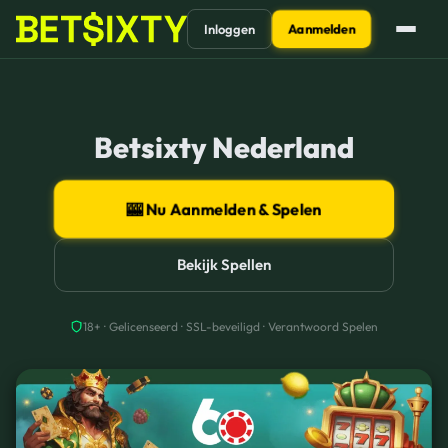
Aanmelden
Inloggen
🎰 Spellen
🎁 Bonussen
Betsixty Nederland
💳 Betaalmethoden
🎰 Nu Aanmelden & Spelen
🔒 Veiligheid
❓ FAQ
Bekijk Spellen
18+ · Gelicenseerd · SSL-beveiligd · Verantwoord Spelen